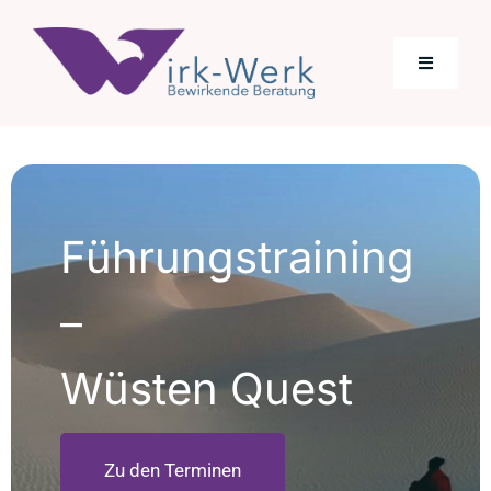
Skip
to
Toggle
content
Navigati
Über Uns
Angebot
Führungstraining
–
Wüsten Quest
Zu den Terminen